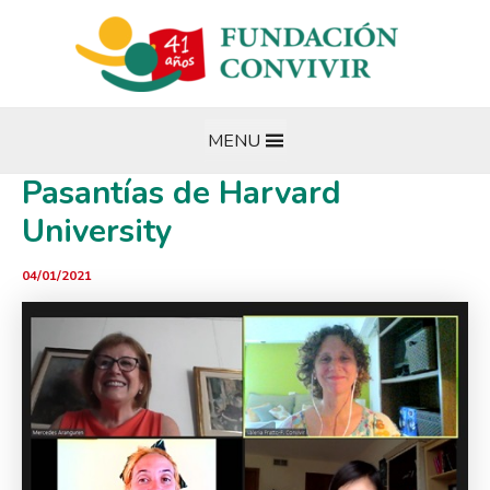
Ir
al
contenido
MENU
Pasantías de Harvard
University
04/01/2021